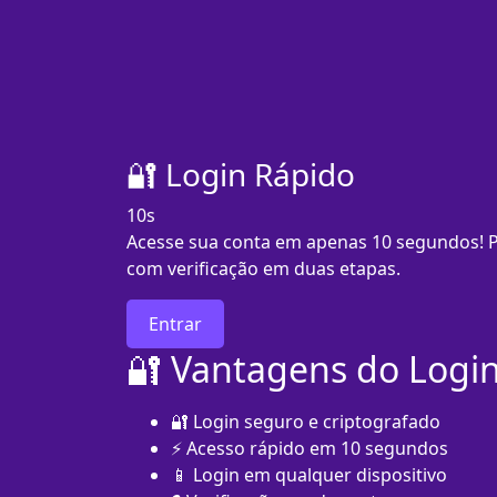
🔐 Login Rápido
10s
Acesse sua conta em apenas 10 segundos! P
com verificação em duas etapas.
Entrar
🔐 Vantagens do Logi
🔐 Login seguro e criptografado
⚡ Acesso rápido em 10 segundos
📱 Login em qualquer dispositivo