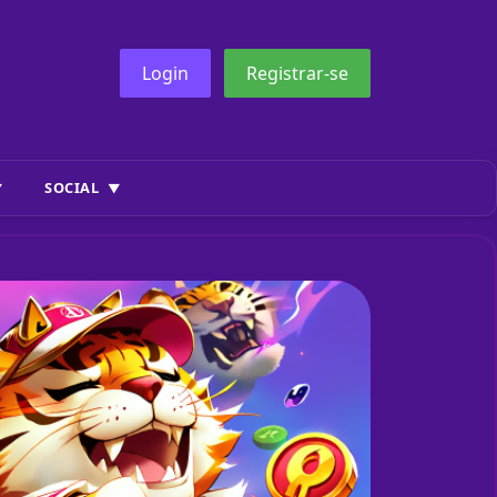
Login
Registrar-se
SOCIAL