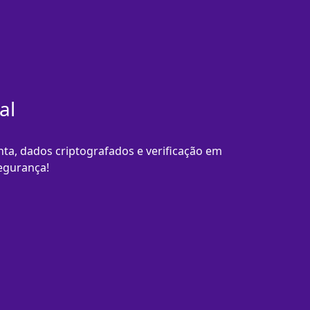
al
ta, dados criptografados e verificação em
egurança!