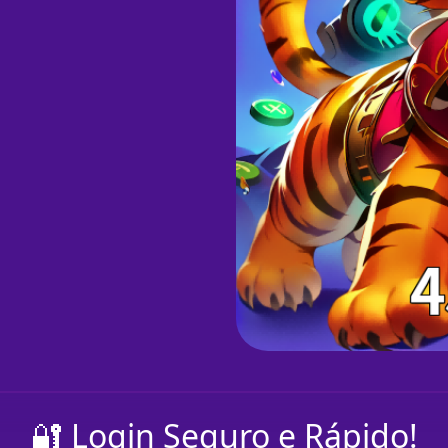
🔐 Login Seguro e Rápido!