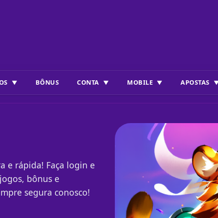
OS
BÔNUS
CONTA
MOBILE
APOSTAS
 e rápida! Faça login e
jogos, bônus e
sempre segura conosco!