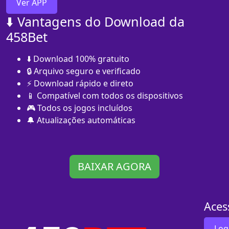
Ver APP
⬇️ Vantagens do Download da
458Bet
⬇️ Download 100% gratuito
🔒 Arquivo seguro e verificado
⚡ Download rápido e direto
📱 Compatível com todos os dispositivos
🎮 Todos os jogos incluídos
🔔 Atualizações automáticas
BAIXAR AGORA
Aces
Log