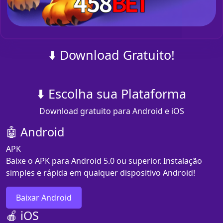
⬇️ Download Gratuito!
⬇️ Escolha sua Plataforma
Download gratuito para Android e iOS
🤖 Android
APK
Baixe o APK para Android 5.0 ou superior. Instalação
simples e rápida em qualquer dispositivo Android!
Baixar Android
🍎 iOS