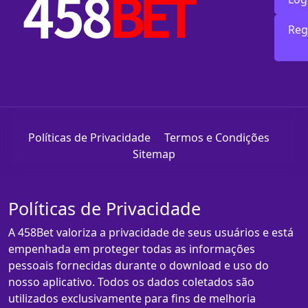
Reg
Políticas de Privacidade
Termos e Condições
Sitemap
Políticas de Privacidade
A 458Bet valoriza a privacidade de seus usuários e está
empenhada em proteger todas as informações
pessoais fornecidas durante o download e uso do
nosso aplicativo. Todos os dados coletados são
utilizados exclusivamente para fins de melhoria