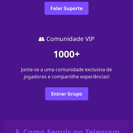
Falar Suporte
👥 Comunidade VIP
1000+
Junte-se a uma comunidade exclusiva de
jogadores e compartilhe experiências!
Entrar Grupo
📱 Como Seguir no Telegram