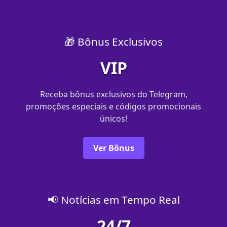
🎁 Bônus Exclusivos
VIP
Receba bônus exclusivos do Telegram,
promoções especiais e códigos promocionais
únicos!
Ver Bônus
📢 Notícias em Tempo Real
24/7