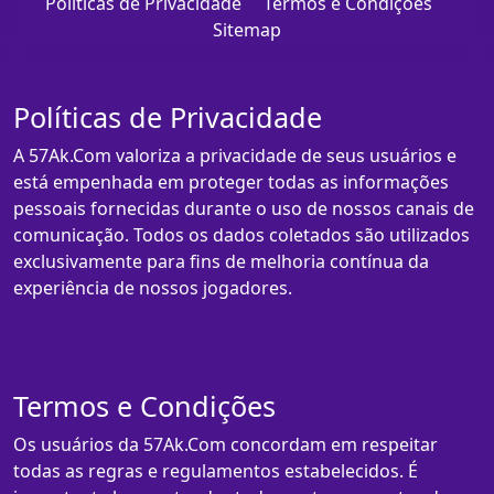
Políticas de Privacidade
Termos e Condições
Sitemap
Políticas de Privacidade
A 57Ak.Com valoriza a privacidade de seus usuários e
está empenhada em proteger todas as informações
pessoais fornecidas durante o uso de nossos canais de
comunicação. Todos os dados coletados são utilizados
exclusivamente para fins de melhoria contínua da
experiência de nossos jogadores.
Termos e Condições
Os usuários da 57Ak.Com concordam em respeitar
todas as regras e regulamentos estabelecidos. É