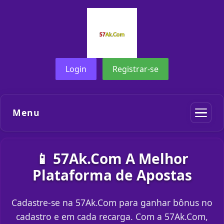
Login
Registrar-se
Menu
📱 57Ak.Com A Melhor
Plataforma de Apostas
Cadastre-se na 57Ak.Com para ganhar bônus no
cadastro e em cada recarga. Com a 57Ak.Com,