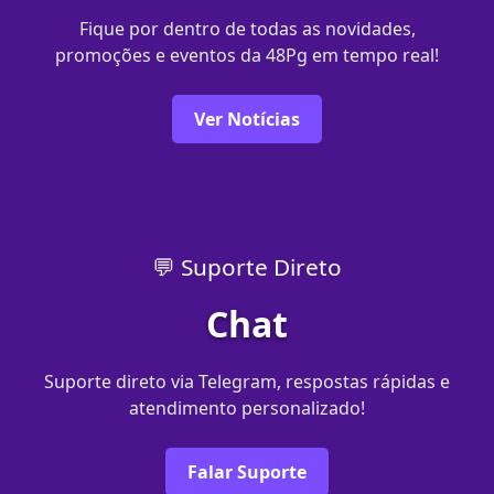
Fique por dentro de todas as novidades,
promoções e eventos da 48Pg em tempo real!
Ver Notícias
💬 Suporte Direto
Chat
Suporte direto via Telegram, respostas rápidas e
atendimento personalizado!
Falar Suporte