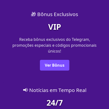
🎁 Bônus Exclusivos
VIP
Receba bônus exclusivos do Telegram,
promoções especiais e códigos promocionais
únicos!
Ver Bônus
📢 Notícias em Tempo Real
24/7