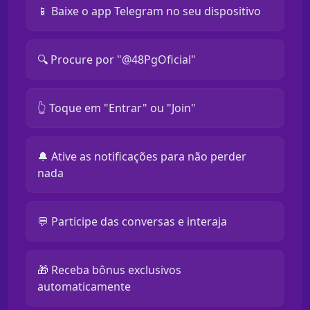
📱 Baixe o app Telegram no seu dispositivo
🔍 Procure por "@48PgOficial"
👆 Toque em "Entrar" ou "Join"
🔔 Ative as notificações para não perder
nada
💬 Participe das conversas e interaja
🎁 Receba bônus exclusivos
automaticamente