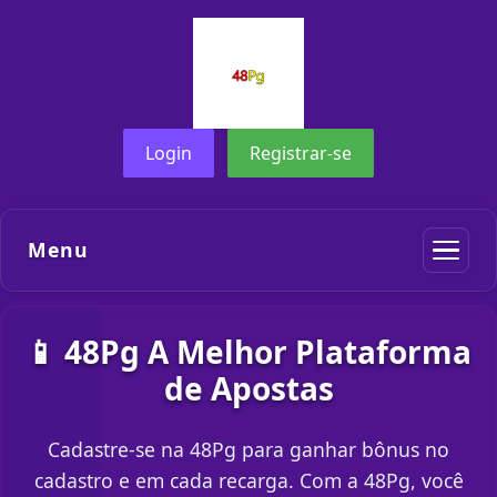
Login
Registrar-se
Menu
📱 48Pg A Melhor Plataforma
de Apostas
Cadastre-se na 48Pg para ganhar bônus no
cadastro e em cada recarga. Com a 48Pg, você