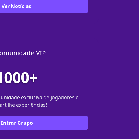
Ver Notícias
Comunidade VIP
1000+
unidade exclusiva de jogadores e
rtilhe experiências!
Entrar Grupo