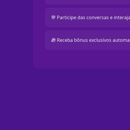
💬 Participe das conversas e interaj
🎁 Receba bônus exclusivos autom