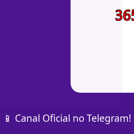
📱 Canal Oficial no Telegram!