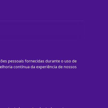
ões pessoais fornecidas durante o uso de
elhoria contínua da experiência de nossos