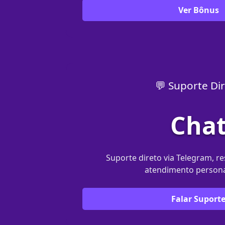
Ver Bônus
💬 Suporte Di
Cha
Suporte direto via Telegram, r
atendimento persona
Falar Suport