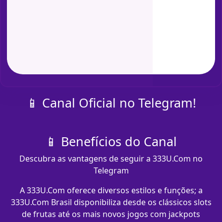
📱 Canal Oficial no Telegram!
📱 Benefícios do Canal
Descubra as vantagens de seguir a 333U.Com no
Telegram
A 333U.Com oferece diversos estilos e funções; a
333U.Com Brasil disponibiliza desde os clássicos slots
de frutas até os mais novos jogos com jackpots