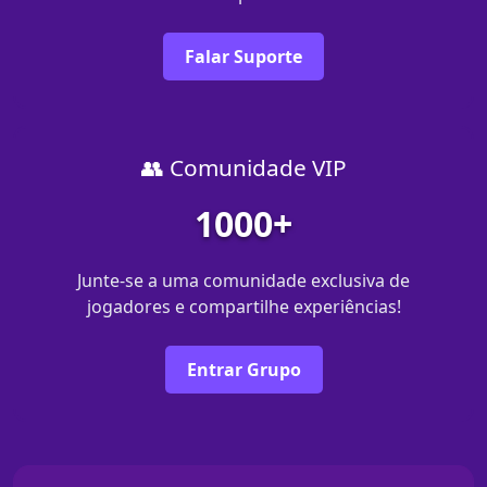
Falar Suporte
👥 Comunidade VIP
1000+
Junte-se a uma comunidade exclusiva de
jogadores e compartilhe experiências!
Entrar Grupo