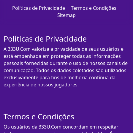
Políticas de Privacidade
Termos e Condições
Sitemap
Políticas de Privacidade
A 333U.Com valoriza a privacidade de seus usuários e
está empenhada em proteger todas as informações
pessoais fornecidas durante o uso de nossos canais de
comunicação. Todos os dados coletados são utilizados
exclusivamente para fins de melhoria contínua da
experiência de nossos jogadores.
Termos e Condições
Os usuários da 333U.Com concordam em respeitar