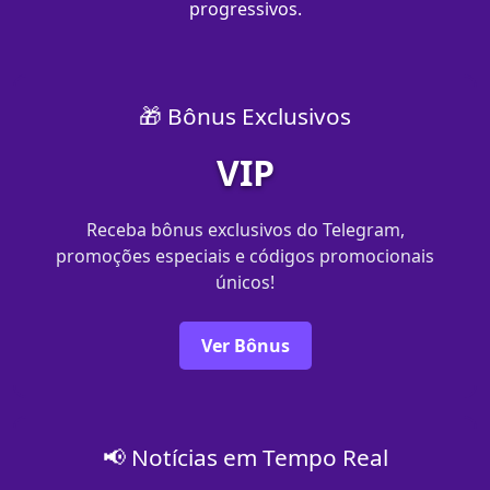
progressivos.
🎁 Bônus Exclusivos
VIP
Receba bônus exclusivos do Telegram,
promoções especiais e códigos promocionais
únicos!
Ver Bônus
📢 Notícias em Tempo Real