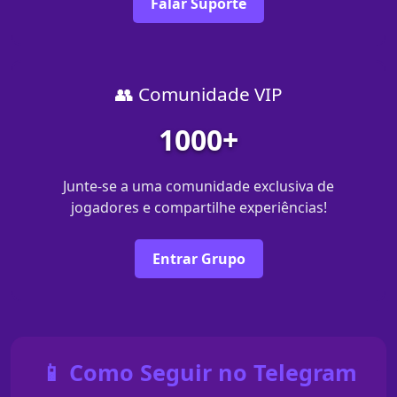
Falar Suporte
👥 Comunidade VIP
1000+
Junte-se a uma comunidade exclusiva de
jogadores e compartilhe experiências!
Entrar Grupo
📱 Como Seguir no Telegram