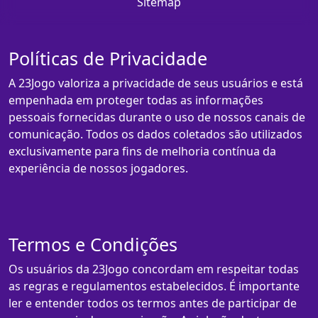
Sitemap
Políticas de Privacidade
A 23Jogo valoriza a privacidade de seus usuários e está
empenhada em proteger todas as informações
pessoais fornecidas durante o uso de nossos canais de
comunicação. Todos os dados coletados são utilizados
exclusivamente para fins de melhoria contínua da
experiência de nossos jogadores.
Termos e Condições
Os usuários da 23Jogo concordam em respeitar todas
as regras e regulamentos estabelecidos. É importante
ler e entender todos os termos antes de participar de