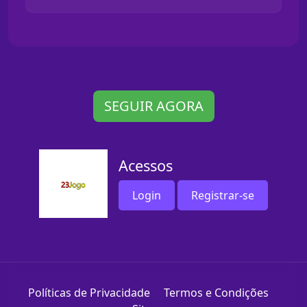
SEGUIR AGORA
Acessos
Login
Registrar-se
Políticas de Privacidade
Termos e Condições