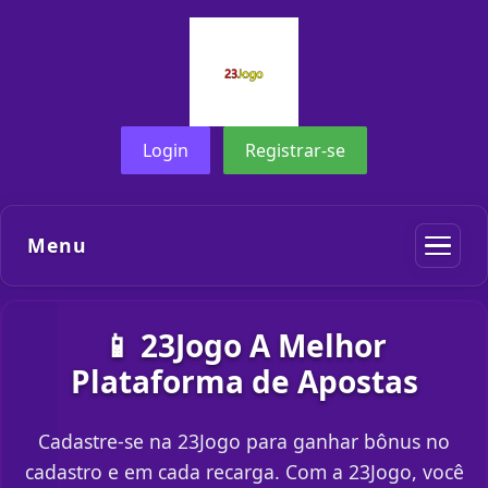
Login
Registrar-se
Menu
📱 23Jogo A Melhor
Plataforma de Apostas
Cadastre-se na 23Jogo para ganhar bônus no
cadastro e em cada recarga. Com a 23Jogo, você