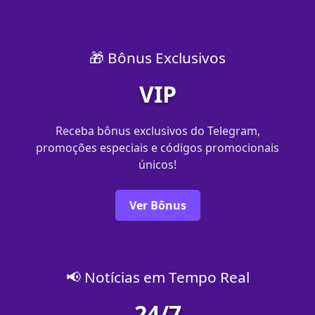
🎁 Bônus Exclusivos
VIP
Receba bônus exclusivos do Telegram,
promoções especiais e códigos promocionais
únicos!
Ver Bônus
📢 Notícias em Tempo Real
24/7