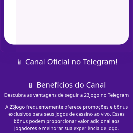
📱 Canal Oficial no Telegram!
📱 Benefícios do Canal
Descubra as vantagens de seguir a 23Jogo no Telegram
A 23Jogo frequentemente oferece promoções e bônus
exclusivos para seus jogos de cassino ao vivo. Esses
bônus podem proporcionar valor adicional aos
jogadores e melhorar sua experiência de jogo.